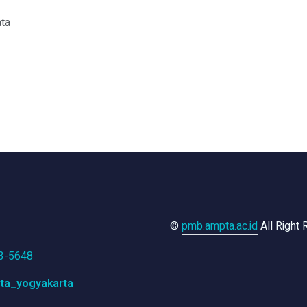
ata
©
pmb.ampta.ac.id
All Right
3-5648
ta_yogyakarta